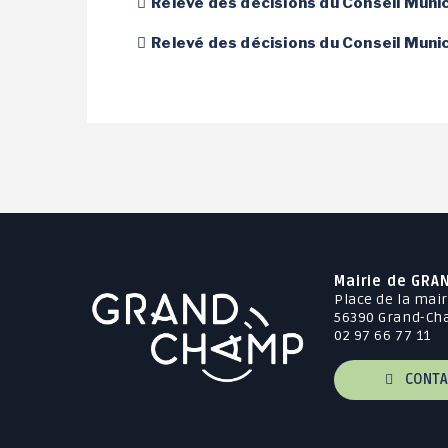
Relevé des décisions du Conseil Muni
Le jardin des Greg'Amis
Relevé des décisions du Conseil Mun
Mairie de GRA
Place de la mair
56390 Grand-C
02 97 66 77 11
CONTA