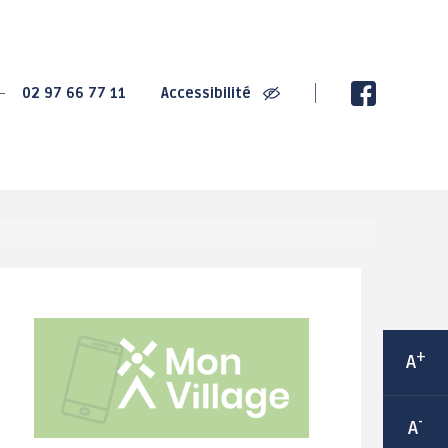
SPORT
CULTURE
02 97 66 77 11
Accessibilité
2020 : Championnats
La Villa Gregam -
de France de Cyclisme
centre culturel
sur Route
éphémère
2022 : Trophée de
Ludothèque Instant de
France des jeunes
jeux
cyclistes
Médiathèque
Grand-Champ : Terre de
Les bibliothèques de
jeux 2024
rue
Maison Sport Santé
Espace 2000 - Célestin
Itinérante
Blévin
Équipements sportifs
+
A
Salle Joseph Le
Les associations
Cheviller
sportives
-
A
LABEL Ville Active et
sportive