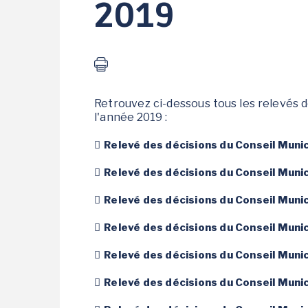
2019
CADRE DE VIE
VIE ASSOCIATIVE /
ANIMATIONS
Bienvenue à Grand-
Retrouvez ci-dessous tous les relevés 
Champ
l'année 2019 :
Activités / Sports de
pleine nature
Relevé des décisions du Conseil Munic
Patrimoine
Relevé des décisions du Conseil Muni
Environnement
Relevé des décisions du Conseil Munic
Tourisme
Transports et
Relevé des décisions du Conseil Munici
covoiturage
Stationnement en
Relevé des décisions du Conseil Mun
zones bleues
Relevé des décisions du Conseil Muni
Camping de Grand-
Champ