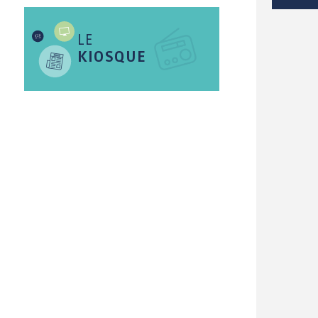
LE
OCIAL / SOLIDARITÉ
KIOSQUE
SANTÉ
Distribution d'aide
Annuaire
alimentaire
professionnels de
santé et bien-être
Séances et décisions
du CCAS
Mutuelles de Santé à
tarifs préférentiels
Village
Intergénérationnel de
La résidence de
Lanvaux
Lanvaux (EHPAD)
Maison des Solidarités
Les établissements
d'accueil pour
Centre Communal
personnes en situation
d'Action Sociale (CCAS)
de handicap (EPSMS)
Logement social
Numéros d'urgences
Le maintien à domicile
La Malle des Malins