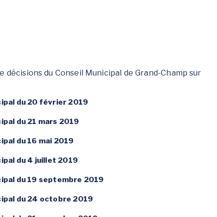
ENFANCE / JEUNESSE
VIE SCOLAIRE
S
Accompagnement
Établissements
de décisions du Conseil Municipal de Grand-Champ sur
individuel à la
scolaires
parentalité
Restaurant scolaire
Conseil Municipal des
ipal du 20 février 2019
Gare routière
Jeunes
Calendrier scolaire
cipal du 21 mars 2019
Des activités pour tous
les âges
ipal du 16 mai 2019
Le Café des parents
pal du 4 juillet 2019
Programme annuel :
Escapades & Loisirs !
icipal du 19 septembre 2019
Portail famille
Petite enfance 0-3 ans
cipal du 24 octobre 2019
Enfance 3-11 ans