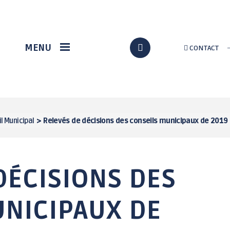
VIE ÉCONOMIQUE
DÉMARCHES EN LIGNE
MENU
CONTACT
Station gregam
Formalités
administratives
Marché du terroir
Assos / Culture
Loch Info services
Citoyenneté
Implantation d'un
nouveau supermarché
État civil
l Municipal
>
Relevés de décisions des conseils municipaux de 2019
à Grand-Champ
Au quotidien
p
Solidarité
Urbanisme / travaux
DÉCISIONS DES
UNICIPAUX DE