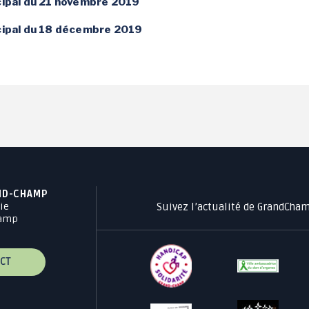
cipal du 21 novembre 2019
Jeunesse 11-17 ans
icipal du 18 décembre 2019
ND-CHAMP
Suivez l’actualité de GrandCha
ie
hamp
CT