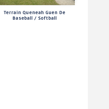
Maison des Services au
Public
Terrain Queneah Guen De
Baseball / Softball