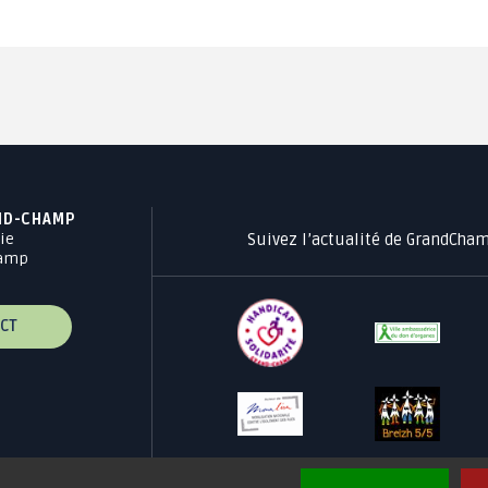
ND-CHAMP
Suivez l’actualité de GrandCha
ie
hamp
CT