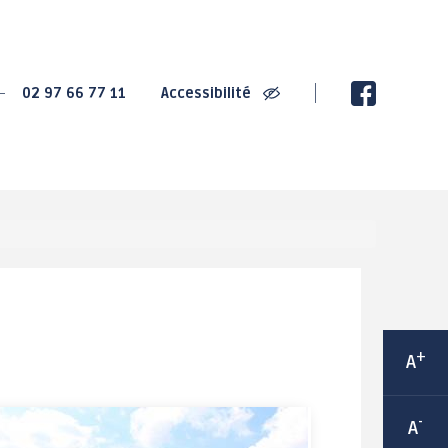
SPORT
CULTURE
02 97 66 77 11
Accessibilité
2020 : Championnats
La Villa Gregam -
de France de Cyclisme
centre culturel
sur Route
éphémère
2022 : Trophée de
Ludothèque Instant de
France des jeunes
jeux
cyclistes
Médiathèque
Grand-Champ : Terre de
Les bibliothèques de
jeux 2024
rue
Maison Sport Santé
Espace 2000 - Célestin
Itinérante
Blévin
Équipements sportifs
+
A
Salle Joseph Le
Les associations
Cheviller
sportives
-
A
LABEL Ville Active et
sportive