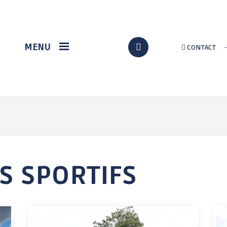
VIE ÉCONOMIQUE
DÉMARCHES EN LIGNE
MENU
CONTACT
Station gregam
Formalités
administratives
Marché du terroir
Assos / Culture
Loch Info services
Citoyenneté
Implantation d'un
nouveau supermarché
État civil
à Grand-Champ
Au quotidien
p
Solidarité
Urbanisme / travaux
S SPORTIFS