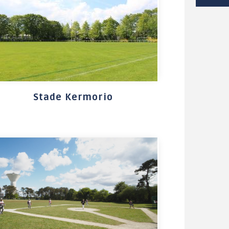
OCIAL / SOLIDARITÉ
SANTÉ
Distribution d'aide
Annuaire
alimentaire
professionnels de
santé et bien-être
Séances et décisions
Stade Kermorio
du CCAS
Mutuelles de Santé à
tarifs préférentiels
Village
Intergénérationnel de
La résidence de
Lanvaux
Lanvaux (EHPAD)
Maison des Solidarités
Les établissements
d'accueil pour
Centre Communal
personnes en situation
d'Action Sociale (CCAS)
de handicap (EPSMS)
Logement social
Numéros d'urgences
Le maintien à domicile
La Malle des Malins