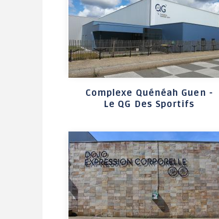
CADRE DE VIE
VIE ASSOCIATIVE /
ANIMATIONS
Bienvenue à Grand-
Champ
Activités / Sports de
Complexe Quénéah Guen -
pleine nature
Le QG Des Sportifs
Patrimoine
Environnement
Tourisme
Transports et
covoiturage
Stationnement en
zones bleues
Camping de Grand-
Champ