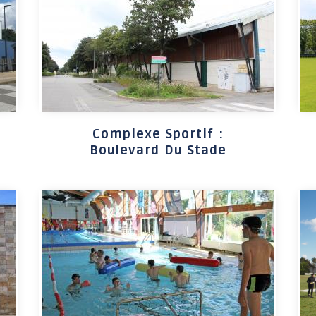
ENFANCE / JEUNESSE
VIE SCOLAIRE
S
Accompagnement
Établissements
individuel à la
scolaires
parentalité
Restaurant scolaire
Complexe Sportif :
Conseil Municipal des
Boulevard Du Stade
Gare routière
Jeunes
Calendrier scolaire
Des activités pour tous
les âges
Le Café des parents
Programme annuel :
Escapades & Loisirs !
Portail famille
Petite enfance 0-3 ans
Enfance 3-11 ans