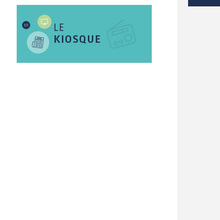
LE
OCIAL / SOLIDARITÉ
KIOSQUE
SANTÉ
Distribution d'aide
Annuaire
alimentaire
professionnels de
santé et bien-être
Séances et décisions
du CCAS
Mutuelles de Santé à
tarifs préférentiels
Village
Intergénérationnel de
La résidence de
Lanvaux
Lanvaux (EHPAD)
Maison des Solidarités
Les établissements
d'accueil pour
Centre Communal
personnes en situation
d'Action Sociale (CCAS)
de handicap (EPSMS)
Logement social
Numéros d'urgences
Le maintien à domicile
La Malle des Malins