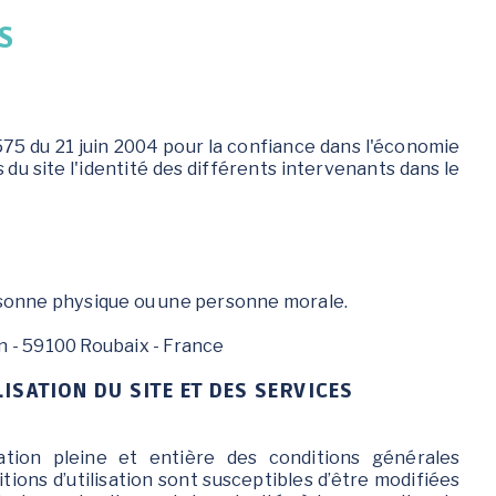
S
ENFANCE / JEUNESSE
VIE SCOLAIRE
S
4-575 du 21 juin 2004 pour la confiance dans l'économie
Accompagnement
Établissements
s du site l'identité des différents intervenants dans le
individuel à la
scolaires
parentalité
Restaurant scolaire
Conseil Municipal des
Gare routière
Jeunes
Calendrier scolaire
Des activités pour tous
rsonne physique ou une personne morale.
les âges
Le Café des parents
n - 59100 Roubaix - France
Programme annuel :
Escapades & Loisirs !
ISATION DU SITE ET DES SERVICES
Portail famille
Petite enfance 0-3 ans
ptation pleine et entière des conditions générales
itions d’utilisation sont susceptibles d’être modifiées
Enfance 3-11 ans