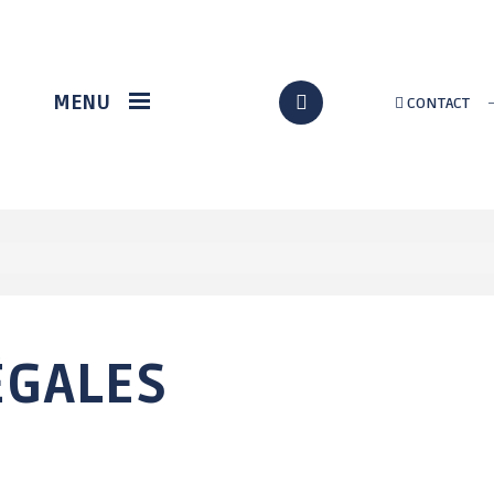
VIE ÉCONOMIQUE
DÉMARCHES EN LIGNE
MENU
CONTACT
Station gregam
Formalités
administratives
Marché du terroir
Assos / Culture
Loch Info services
Citoyenneté
Implantation d'un
nouveau supermarché
État civil
à Grand-Champ
Au quotidien
p
Solidarité
Urbanisme / travaux
ÉGALES