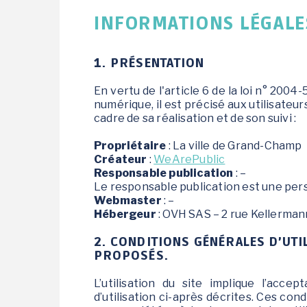
INFORMATIONS LÉGALE
CADRE DE VIE
VIE ASSOCIATIVE /
1. PRÉSENTATION
ANIMATIONS
En vertu de l'article 6 de la loi n° 200
Bienvenue à Grand-
numérique, il est précisé aux utilisateur
Champ
cadre de sa réalisation et de son suivi :
Activités / Sports de
pleine nature
Propriétaire
: La ville de Grand-Champ
Créateur
:
WeArePublic
Patrimoine
Responsable publication
: –
Environnement
Le responsable publication est une pe
Tourisme
Webmaster
: –
Hébergeur
: OVH SAS – 2 rue Kellerman
Transports et
covoiturage
2. CONDITIONS GÉNÉRALES D’UTIL
Stationnement en
PROPOSÉS.
zones bleues
L’utilisation du site implique l’acce
Camping de Grand-
d’utilisation ci-après décrites. Ces cond
Champ