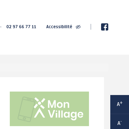
SPORT
CULTURE
02 97 66 77 11
Accessibilité
2020 : Championnats
La Villa Gregam -
de France de Cyclisme
centre culturel
sur Route
éphémère
2022 : Trophée de
Ludothèque Instant de
France des jeunes
jeux
cyclistes
Médiathèque
Grand-Champ : Terre de
Les bibliothèques de
jeux 2024
rue
Maison Sport Santé
Espace 2000 - Célestin
Itinérante
Blévin
Équipements sportifs
+
A
Salle Joseph Le
Les associations
Cheviller
sportives
-
A
LABEL Ville Active et
sportive