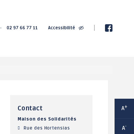
SPORT
CULTURE
02 97 66 77 11
Accessibilité
2020 : Championnats
La Villa Gregam -
de France de Cyclisme
centre culturel
sur Route
éphémère
2022 : Trophée de
Ludothèque Instant de
France des jeunes
jeux
cyclistes
Médiathèque
Grand-Champ : Terre de
Les bibliothèques de
jeux 2024
rue
Maison Sport Santé
Espace 2000 - Célestin
Itinérante
Blévin
Équipements sportifs
+
Contact
A
Salle Joseph Le
Les associations
Cheviller
Maison des Solidarités
sportives
-
A
LABEL Ville Active et
Rue des Hortensias
sportive