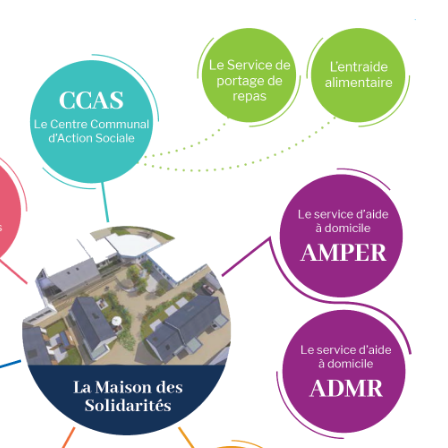
ENFANCE / JEUNESSE
VIE SCOLAIRE
S
Accompagnement
Établissements
individuel à la
scolaires
parentalité
Restaurant scolaire
Conseil Municipal des
Gare routière
Jeunes
Calendrier scolaire
Des activités pour tous
les âges
Le Café des parents
Programme annuel :
Escapades & Loisirs !
Portail famille
Petite enfance 0-3 ans
Enfance 3-11 ans