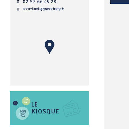
02 97 66 45 28
accueil.mds@grandchamp.fr
OCIAL / SOLIDARITÉ
SANTÉ
Distribution d'aide
Annuaire
alimentaire
professionnels de
santé et bien-être
Séances et décisions
du CCAS
Mutuelles de Santé à
tarifs préférentiels
Village
Intergénérationnel de
La résidence de
Lanvaux
Lanvaux (EHPAD)
Maison des Solidarités
Les établissements
d'accueil pour
Centre Communal
personnes en situation
d'Action Sociale (CCAS)
de handicap (EPSMS)
LE
Logement social
KIOSQUE
Numéros d'urgences
Le maintien à domicile
La Malle des Malins