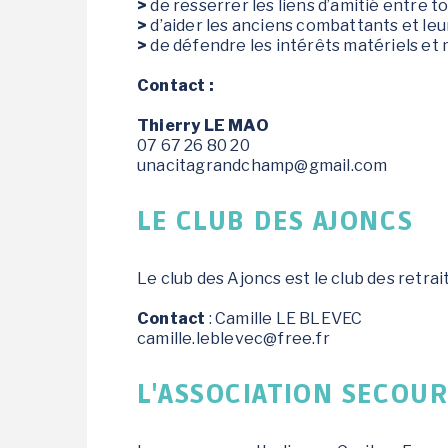
>
de resserrer les liens d’amitié entre 
>
d’aider les anciens combattants et leur
>
de défendre les intérêts matériels et
Contact :
Thierry LE MAO
07 67 26 80 20
unacitagrandchamp@gmail.com
LE CLUB DES AJONCS
Le club des Ajoncs est le club des retr
Contact
: Camille LE BLEVEC
camille.leblevec@free.fr
L'ASSOCIATION SECOU