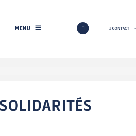
VIE ÉCONOMIQUE
DÉMARCHES EN LIGNE
MENU
CONTACT
Station gregam
Formalités
administratives
Marché du terroir
Assos / Culture
Loch Info services
Citoyenneté
Implantation d'un
nouveau supermarché
État civil
à Grand-Champ
Au quotidien
p
Solidarité
Urbanisme / travaux
SOLIDARITÉS