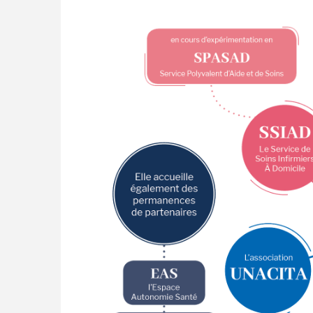
CADRE DE VIE
VIE ASSOCIATIVE /
ANIMATIONS
Bienvenue à Grand-
Champ
Activités / Sports de
pleine nature
Patrimoine
Environnement
Tourisme
Transports et
covoiturage
Stationnement en
zones bleues
Camping de Grand-
Champ