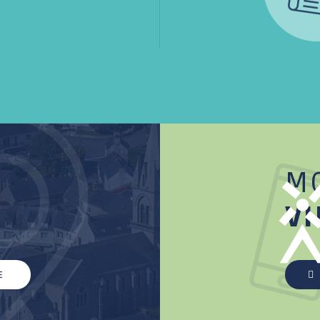
M
VI
E