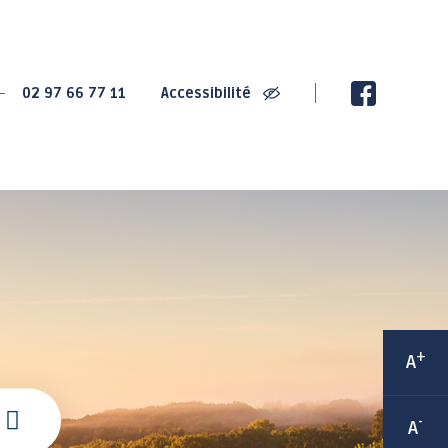
SPORT
CULTURE
02 97 66 77 11
Accessibilité
2020 : Championnats
La Villa Gregam -
de France de Cyclisme
centre culturel
sur Route
éphémère
2022 : Trophée de
Ludothèque Instant de
France des jeunes
jeux
cyclistes
Médiathèque
Grand-Champ : Terre de
Les bibliothèques de
jeux 2024
rue
Maison Sport Santé
Espace 2000 - Célestin
Itinérante
Blévin
Équipements sportifs
+
A
Salle Joseph Le
Les associations
Cheviller
sportives
-
A
LABEL Ville Active et
sportive