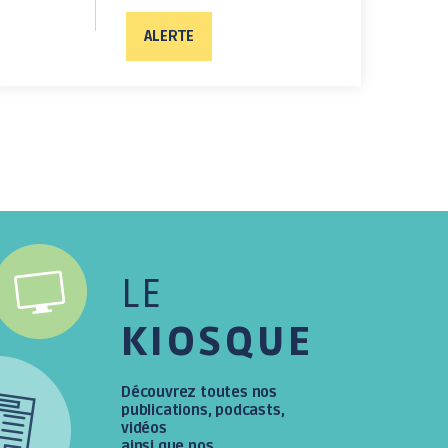
ALERTE
LE
KIOSQUE
Découvrez toutes nos
publications, podcasts,
vidéos
ainsi que nos