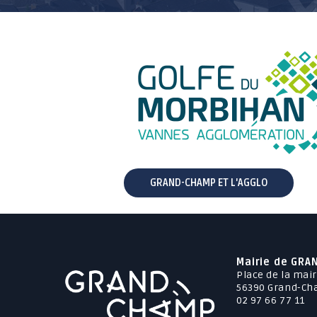
GRAND-CHAMP ET L'AGGLO
Mairie de GRA
Place de la mair
56390 Grand-C
02 97 66 77 11