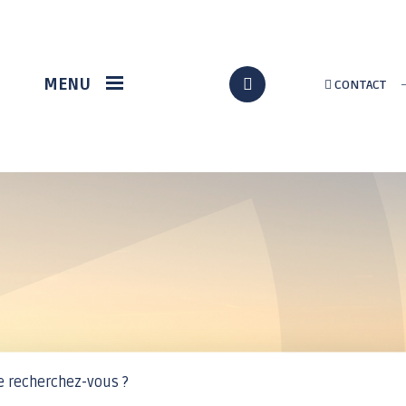
VIE ÉCONOMIQUE
DÉMARCHES EN LIGNE
MENU
CONTACT
Station gregam
Formalités
administratives
Marché du terroir
Assos / Culture
Loch Info services
Citoyenneté
Implantation d'un
nouveau supermarché
État civil
à Grand-Champ
Au quotidien
p
Solidarité
Urbanisme / travaux