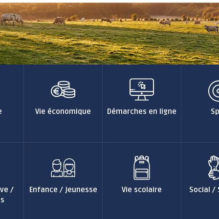
ENFANCE / JEUNESSE
VIE SCOLAIRE
S
Accompagnement
Établissements
individuel à la
scolaires
parentalité
Restaurant scolaire
Conseil Municipal des
Gare routière
Jeunes
e
Vie économique
Démarches en ligne
Sp
Calendrier scolaire
Des activités pour tous
les âges
Le Café des parents
Programme annuel :
Escapades & Loisirs !
Portail famille
ve /
Enfance / jeunesse
Vie scolaire
Social / 
Petite enfance 0-3 ans
ns
Enfance 3-11 ans