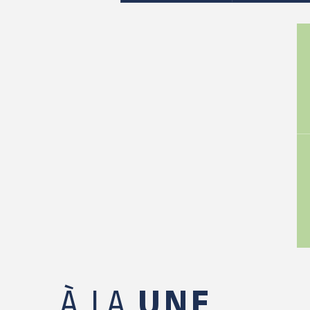
Le jardin des Greg'Amis
À LA
UNE