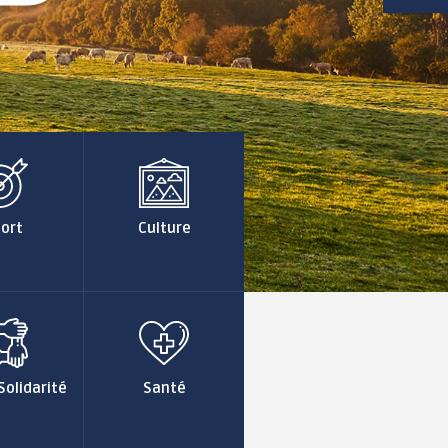
OCIAL / SOLIDARITÉ
SANTÉ
Distribution d'aide
Annuaire
alimentaire
professionnels de
santé et bien-être
Séances et décisions
du CCAS
Mutuelles de Santé à
tarifs préférentiels
ort
Culture
Village
Intergénérationnel de
La résidence de
Lanvaux
Lanvaux (EHPAD)
Maison des Solidarités
Les établissements
d'accueil pour
Centre Communal
personnes en situation
d'Action Sociale (CCAS)
de handicap (EPSMS)
Logement social
Numéros d'urgences
Solidarité
Santé
Le maintien à domicile
La Malle des Malins