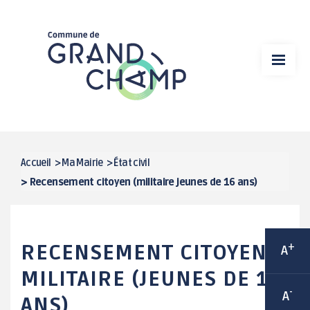
Aller
VIE MUNICIPALE
au
contenu
MA MAIRIE
principal
VIE ÉCONOMIQUE
DÉMARCHES EN LIGNE
SPORT
Accueil
>
Ma Mairie
>
État civil
FIL
>
Recensement citoyen (militaire jeunes de 16 ans)
CULTURE
D'ARIANE
CADRE DE VIE
RECENSEMENT CITOYEN /
+
A
VIE ASSOCIATIVE / ANIMATIONS
MILITAIRE (JEUNES DE 16
-
A
ANS)
ENFANCE / JEUNESSE