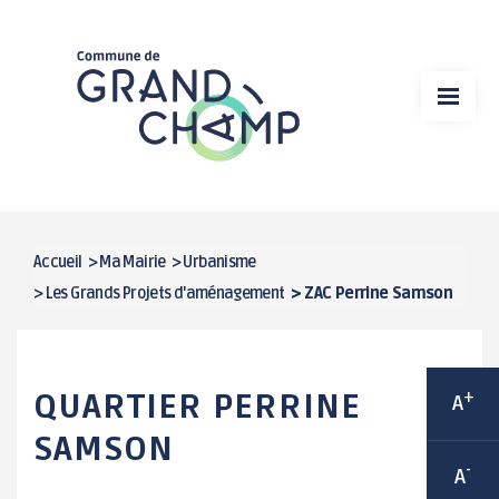
Aller
VIE MUNICIPALE
au
contenu
MA MAIRIE
principal
VIE ÉCONOMIQUE
DÉMARCHES EN LIGNE
SPORT
Accueil
>
Ma Mairie
>
Urbanisme
FIL
>
Les Grands Projets d'aménagement
>
ZAC Perrine Samson
CULTURE
D'ARIANE
CADRE DE VIE
QUARTIER PERRINE
+
A
VIE ASSOCIATIVE / ANIMATIONS
SAMSON
-
A
ENFANCE / JEUNESSE