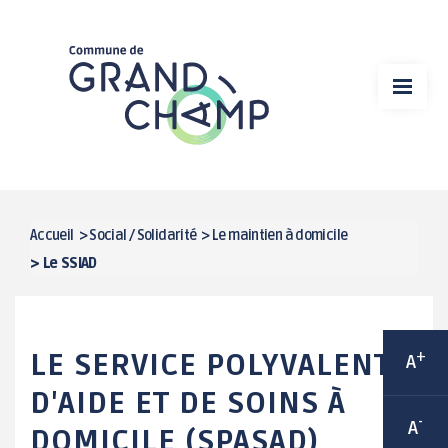
Aller
VIE MUNICIPALE
au
contenu
MA MAIRIE
principal
VIE ÉCONOMIQUE
DÉMARCHES EN LIGNE
SPORT
Accueil
>
Social / Solidarité
>
Le maintien à domicile
FIL
>
Le SSIAD
CULTURE
D'ARIANE
CADRE DE VIE
LE SERVICE POLYVALENT
+
A
VIE ASSOCIATIVE / ANIMATIONS
D'AIDE ET DE SOINS À
-
A
DOMICILE (SPASAD)
ENFANCE / JEUNESSE