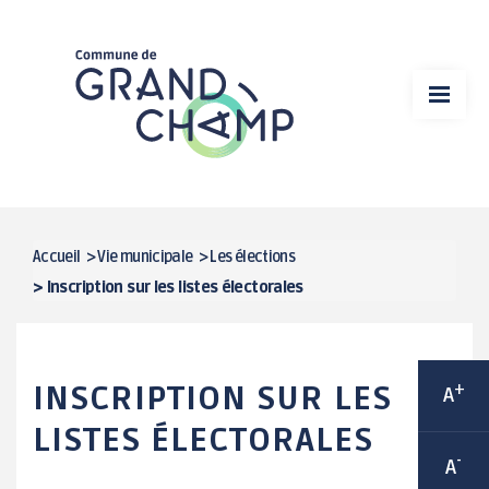
Aller
VIE MUNICIPALE
au
contenu
MA MAIRIE
principal
VIE ÉCONOMIQUE
DÉMARCHES EN LIGNE
SPORT
Accueil
>
Vie municipale
>
Les élections
FIL
>
Inscription sur les listes électorales
CULTURE
D'ARIANE
CADRE DE VIE
INSCRIPTION SUR LES
+
A
VIE ASSOCIATIVE / ANIMATIONS
LISTES ÉLECTORALES
-
A
ENFANCE / JEUNESSE