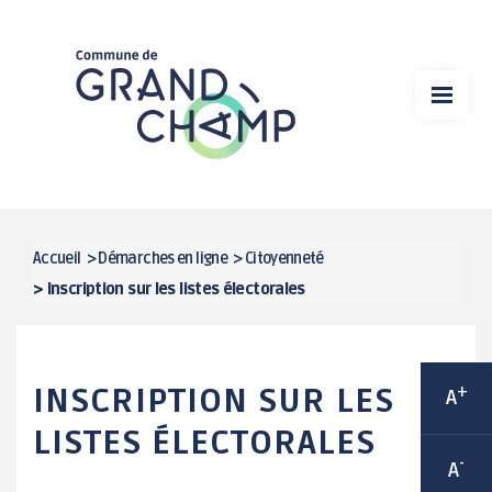
Aller
VIE MUNICIPALE
au
contenu
MA MAIRIE
principal
VIE ÉCONOMIQUE
DÉMARCHES EN LIGNE
SPORT
Accueil
>
Démarches en ligne
>
Citoyenneté
FIL
>
Inscription sur les listes électorales
CULTURE
D'ARIANE
CADRE DE VIE
INSCRIPTION SUR LES
+
A
VIE ASSOCIATIVE / ANIMATIONS
LISTES ÉLECTORALES
-
A
ENFANCE / JEUNESSE