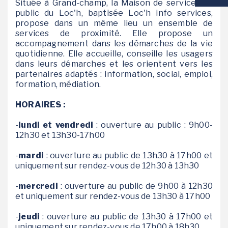
Située à Grand-champ, la Maison de services au
public du Loc'h, baptisée Loc'h info services,
VIE SCOLAIRE
propose dans un même lieu un ensemble de
services de proximité. Elle propose un
accompagnement dans les démarches de la vie
SOCIAL / SOLIDARITÉ
quotidienne. Elle accueille, conseille les usagers
dans leurs démarches et les orientent vers les
SANTÉ
partenaires adaptés : information, social, emploi,
formation, médiation.
HORAIRES :
-
lundi et vendredi
: ouverture au public : 9h00-
12h30 et 13h30-17h00
-
mardi
: ouverture au public de 13h30 à 17h00 et
uniquement sur rendez-vous de 12h30 à 13h30
-
mercredi
: ouverture au public de 9h00 à 12h30
et uniquement sur rendez-vous de 13h30 à 17h00
-
jeudi
: ouverture au public de 13h30 à 17h00 et
uniquement sur rendez-vous de 17h00 à 18h30.