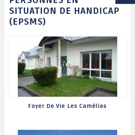
PERSONNES EN
SITUATION DE HANDICAP
VIE SCOLAIRE
(EPSMS)
SOCIAL / SOLIDARITÉ
SANTÉ
Foyer De Vie Les Camélias