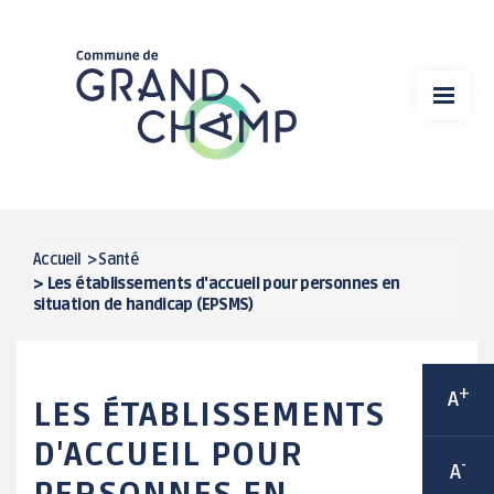
Aller
VIE MUNICIPALE
au
contenu
MA MAIRIE
principal
VIE ÉCONOMIQUE
DÉMARCHES EN LIGNE
SPORT
Accueil
>
Santé
>
Les établissements d'accueil pour personnes en
FIL
situation de handicap (EPSMS)
CULTURE
D'ARIANE
CADRE DE VIE
+
A
LES ÉTABLISSEMENTS
VIE ASSOCIATIVE / ANIMATIONS
D'ACCUEIL POUR
-
A
ENFANCE / JEUNESSE