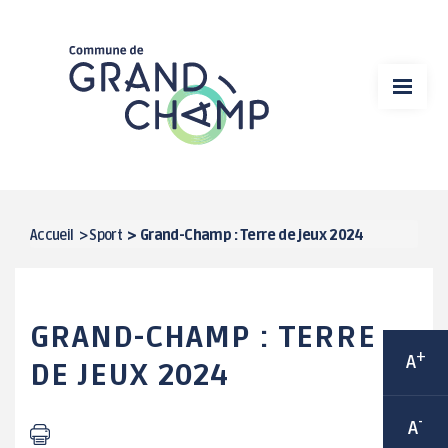
Aller
VIE MUNICIPALE
au
contenu
MA MAIRIE
principal
VIE ÉCONOMIQUE
DÉMARCHES EN LIGNE
SPORT
Accueil
>
Sport
>
Grand-Champ : Terre de jeux 2024
FIL
CULTURE
D'ARIANE
GRAND-CHAMP : TERRE
CADRE DE VIE
+
A
DE JEUX 2024
VIE ASSOCIATIVE / ANIMATIONS
-
A
ENFANCE / JEUNESSE