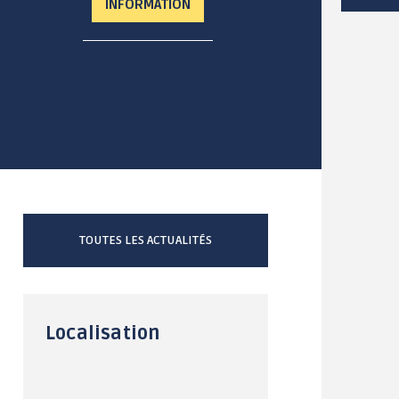
INFORMATION
OCIAL / SOLIDARITÉ
SANTÉ
Distribution d'aide
Annuaire
alimentaire
professionnels de
santé et bien-être
Séances et décisions
du CCAS
Mutuelles de Santé à
tarifs préférentiels
Village
Intergénérationnel de
La résidence de
TOUTES LES ACTUALITÉS
Lanvaux
Lanvaux (EHPAD)
Maison des Solidarités
Les établissements
d'accueil pour
Centre Communal
personnes en situation
d'Action Sociale (CCAS)
de handicap (EPSMS)
Localisation
Logement social
Numéros d'urgences
Le maintien à domicile
La Malle des Malins