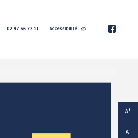
SPORT
CULTURE
02 97 66 77 11
Accessibilité
2020 : Championnats
La Villa Gregam -
de France de Cyclisme
centre culturel
sur Route
éphémère
2022 : Trophée de
Ludothèque Instant de
France des jeunes
jeux
cyclistes
Médiathèque
Grand-Champ : Terre de
Les bibliothèques de
jeux 2024
rue
Maison Sport Santé
Espace 2000 - Célestin
Itinérante
Blévin
Équipements sportifs
+
A
Salle Joseph Le
Les associations
Cheviller
sportives
-
A
LABEL Ville Active et
sportive