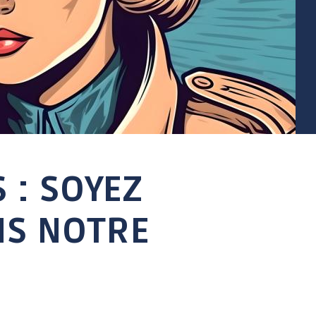
ENFANCE / JEUNESSE
VIE SCOLAIRE
S
Accompagnement
Établissements
individuel à la
scolaires
parentalité
Restaurant scolaire
Conseil Municipal des
Gare routière
Jeunes
Calendrier scolaire
 : SOYEZ
Des activités pour tous
les âges
Le Café des parents
NS NOTRE
Programme annuel :
Escapades & Loisirs !
Portail famille
Petite enfance 0-3 ans
Enfance 3-11 ans