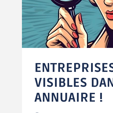
CADRE DE VIE
VIE ASSOCIATIVE /
ANIMATIONS
Bienvenue à Grand-
Champ
Activités / Sports de
pleine nature
Patrimoine
ENTREPRISES
Environnement
Tourisme
VISIBLES DA
Transports et
covoiturage
ANNUAIRE !
Stationnement en
zones bleues
Camping de Grand-
Champ