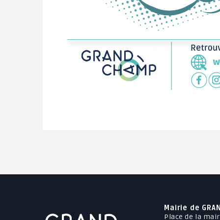
Mairie de GRA
Place de la mair