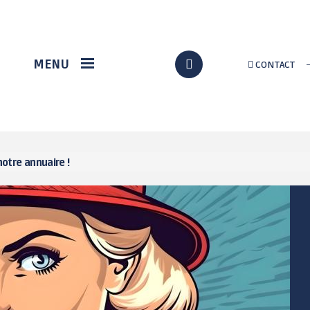
VIE ÉCONOMIQUE
DÉMARCHES EN LIGNE
MENU
CONTACT
Station gregam
Formalités
administratives
Marché du terroir
Assos / Culture
Loch Info services
Citoyenneté
Implantation d'un
nouveau supermarché
État civil
notre annuaire !
à Grand-Champ
Au quotidien
p
Solidarité
Urbanisme / travaux